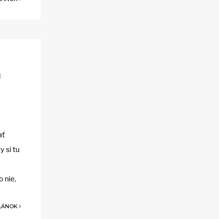
a
ať
y si tu
 nie,
ČLÁNOK