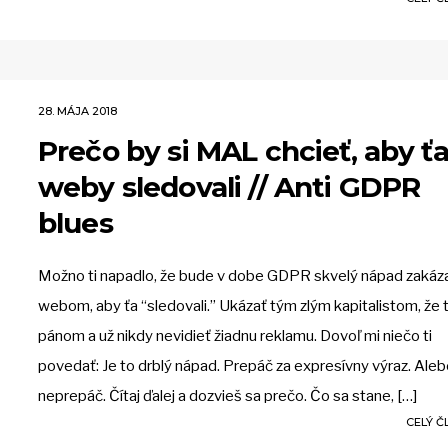
28. MÁJA 2018
Prečo by si MAL chcieť, aby ť
weby sledovali // Anti GDPR
blues
Možno ti napadlo, že bude v dobe GDPR skvelý nápad zakáz
webom, aby ťa “sledovali.” Ukázať tým zlým kapitalistom, že t
pánom a už nikdy nevidieť žiadnu reklamu. Dovoľ mi niečo ti
povedať: Je to drblý nápad. Prepáč za expresívny výraz. Alebo
neprepáč. Čítaj ďalej a dozvieš sa prečo. Čo sa stane, […]
CELÝ 