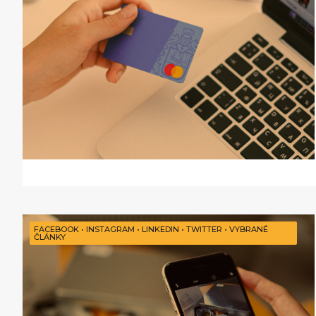
FACEBOOK
•
INSTAGRAM
•
LINKEDIN
•
TWITTER
•
VYBRANÉ
ČLÁNKY