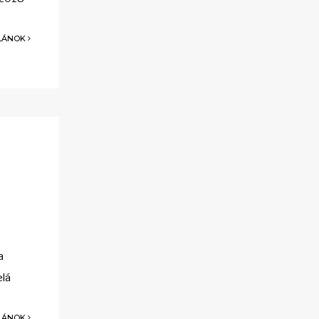
ČLÁNOK
a
elá
ČLÁNOK