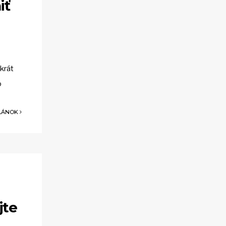
iť
krát
o
ČLÁNOK
jte