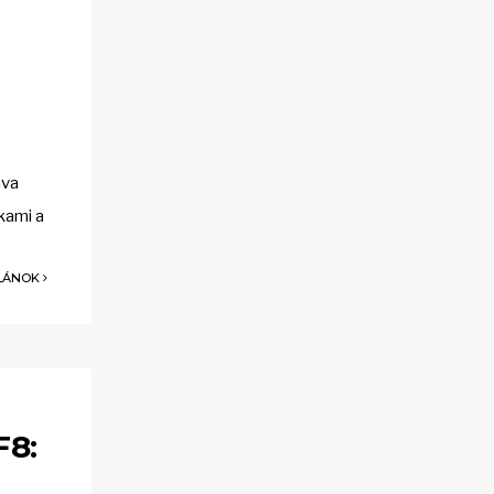
áva
kami a
ČLÁNOK
F8: