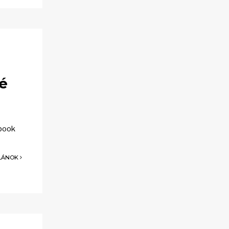
vé
ebook
ČLÁNOK