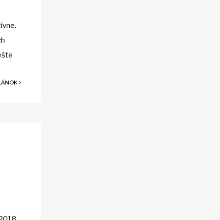
ívne.
ch
ešte
ČLÁNOK
 2018