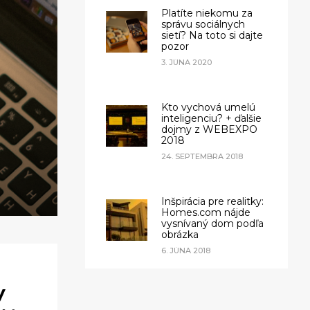
Platíte niekomu za
správu sociálnych
sietí? Na toto si dajte
pozor
3. JÚNA 2020
Kto vychová umelú
inteligenciu? + ďalšie
dojmy z WEBEXPO
2018
24. SEPTEMBRA 2018
Inšpirácia pre realitky:
Homes.com nájde
vysnívaný dom podľa
obrázka
6. JÚNA 2018
y