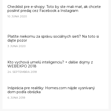
Checklist pre e-shopy: Toto by ste mali mať, ak chcete
posilniť predaj cez Facebook a Instagram
10. JÚNA 2020
Platíte niekomu za správu sociálnych sietí? Na toto si
dajte pozor
3. JÚNA 2020
Kto vychová umelú inteligenciu? + ďalšie dojmy z
WEBEXPO 2018
24. SEPTEMBRA 2018
Inšpirácia pre realitky: Homes.com nájde vysnívaný
dom podľa obrázka
6. JÚNA 2018