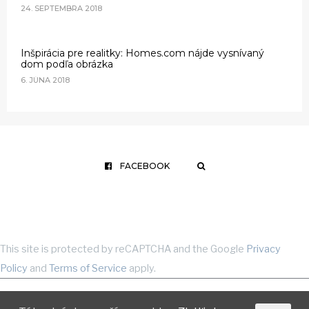
24. SEPTEMBRA 2018
Inšpirácia pre realitky: Homes.com nájde vysnívaný
dom podľa obrázka
6. JÚNA 2018
FACEBOOK
This site is protected by reCAPTCHA and the Google
Privacy
Policy
and
Terms of Service
apply.