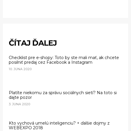
ČÍTAJ ĎALEJ
Checklist pre e-shopy: Toto by ste mali mať, ak chcete
posilniť predaj cez Facebook a Instagram
10. JÚNA 2020
Platíte niekomu za správu sociálnych sietí? Na toto si
dajte pozor
3. JÚNA 2020
Kto vychová umelú inteligenciu? + ďalšie dojmy z
WEBEXPO 2018