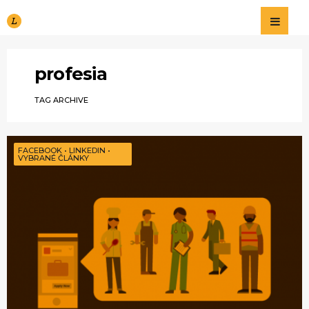
Likeable
Blog o sociálnych
médiách a
marketingu na
nich
profesia
TAG ARCHIVE
FACEBOOK
•
LINKEDIN
•
VYBRANÉ ČLÁNKY